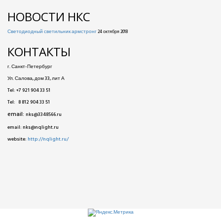
НОВОСТИ НКС
Светодиодный светильник армстронг
24 октября 2018
КОНТАКТЫ
г. Санкт-Петербург
Ул. Салова, дом 33, лит А
Tel: +7 921 904 33 51
Tel: 8 812 904 33 51
email:
nks@3348566.ru
email: nks@nqlight.ru
website:
http://nqlight.ru/