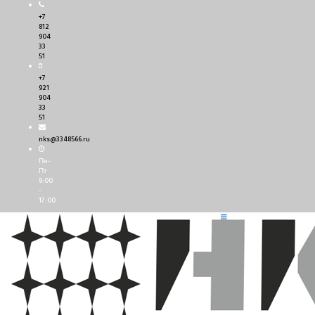
+7
812
904
33
51
+7
921
904
33
51
nks@3348566.ru
Пн-
Пт
9:00
-
17:00