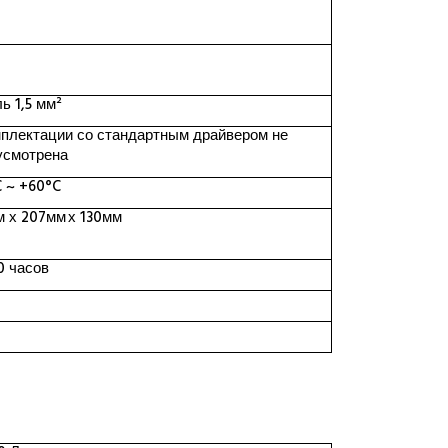
ь 1,5 мм²
мплектации со стандартным драйвером не
усмотрена
C ~ +60°C
м х 207мм
х
1
30мм
0 часов