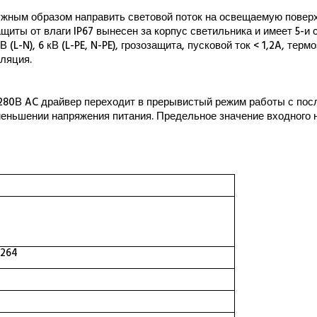
нужным образом направить световой поток на освещаемую повер
ащиты от влаги
IP
67 вынесен за корпус светильника и имеет 5-и
-N), 6 кВ (L-PE, N-PE), грозозащита, пусковой ток < 1,2A, терм
оляция.
 280В
AC
драйвер переходит в прерывистый режим работы с по
меньшении напряжения питания. Предельное значение входного
 264
0