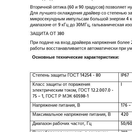
Вторичной оптика (60 и 90 градусов) позволяет 
Для лучшего охлаждения драйвер со степенью з
микросекундным импульсам большой энергии 4 кВ (L
диапазоне от 9 кГц до 30МГц, гальваническая из
ЗАЩИТА ОТ 380
При подаче на вход драйвера напряжения более
работы восстанавливается автоматически при у
Основные технические характеристики:
Степень защиты ГОСТ 14254 - 80
IP67
Класс защиты от поражения
I
электрическим током, ГОСТ 12.2.007.0 -
75 – 1, ГОСТ Р МЭК 60598-1
Напряжение питания, В
176 –
Максимальное напряжение питания, В
420
Диапазон рабочих частот, Гц
50/6