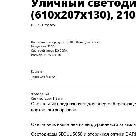
Уличный светоди
(610х207х130), 21
Код:
2421033600
Цветовая температура
:
5000K "Холодный свет"
Мощность
:
210Вт
Световой поток
:
33600Лм
Размер
:
610х207х130
Крепеж:
17050.00 руб.
Срок поставки:
1-2 дня
Светильник предназначен для энергосберегающег
парков, автопарковок.
Светильник выполнен из анодированного алюмин
Светодиоды
SEOUL
5050
и вторичная оптика
DAR