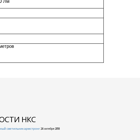
0 Лм
0
метров
ОСТИ НКС
ный светильник армстронг
24 октября 2018