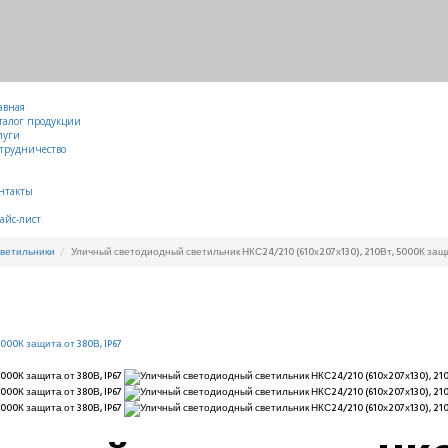
авная
талог продукции
луги
трудничество
нтакты
айс-лист
светильники
Уличный светодиодный светильник НКС24/210 (610х207х130), 210Вт, 5000К защит