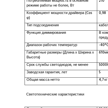
Потребляемая мощность в основном
21
0
режиме работы не более, Вт
Коэффициент мощности драйвера (
Cos
0,9
8
φ)
Тип подсоединения
кабел
Функция диммирования
В ко
пред
Диапазон рабочих температур
-40°
Габаритные размеры (Длина х Ширина х
610м
Высота)
Срок службы светодиодов, не менее
5000
Заводская гарантия, лет
5
Общая масса нетто
4,7
кг
Светотехнические характеристики