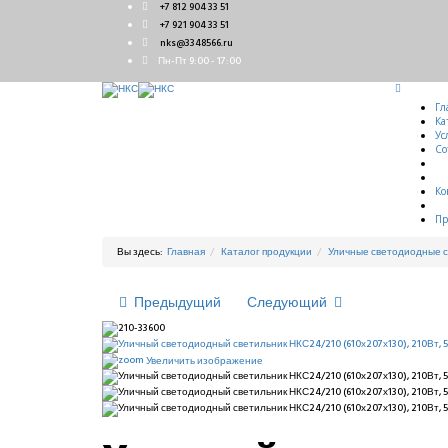
+7 812 904 33 51
+7 921 904 33 51
nks@3348566.ru
Пн-Пт 9:00 - 17:00
Гл
Ка
Ус
Со
Ко
Пр
Вы здесь:
Главная
Каталог продукции
Уличные светодиодные 
Предыдущий
Следующий
Увеличить изображение