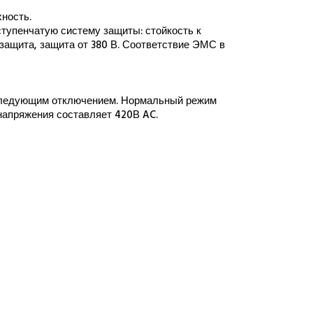
хность.
 ступенчатую систему защиты:
стойкость к
озащита, защита от 380 В
.
Соответствие ЭМС в
следующим отключением. Нормальный режим
 напряжения составляет 420В
AC
.