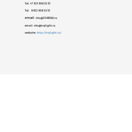
Tel: +7 921 904 33 51
Tel: 8 812 904 33 51
email:
nks@3348566.ru
email: nks@nqlight.ru
website:
http://nqlight.ru/