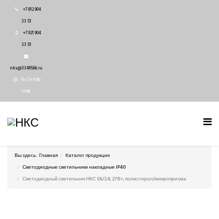
+7 812 904
33 51
+7 921 904
33 51
nks@3348566.ru
Пн-Пт 9:00 -
17:00
Вы здесь:
Главная
Каталог продукции
Светодиодные светильники накладные IP40
Светодиодный светильник НКС 06/24, 27Вт, полистирол/микропризма