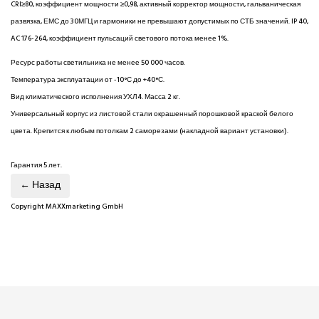
CRI≥80, коэффициент мощности ≥0,98, активный корректор мощности, гальваническая
развязка, ЕМС до 30МГЦ и гармоники не превышают допустимых по СТБ значений. IP 40,
AC 176-264, коэффициент пульсаций светового потока менее 1%.
Ресурс работы светильника не менее 50 000 часов.
Температура эксплуатации от -10°С до +40°С.
Вид климатического исполнения УХЛ4. Масса 2 кг.
Универсальный корпус из листовой стали окрашенный порошковой краской белого
цвета. Крепится к любым потолкам 2 саморезами (накладной вариант установки).
Гарантия 5 лет.
Copyright MAXXmarketing GmbH