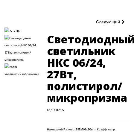
Следующий
Светодиодны
светильник
НКС 06/24,
27Вт,
Увеличить изображение
полистирол/
микропризма
Код:
6312527
Накладной Размер: 595х195х50mm Коэфф. напр.