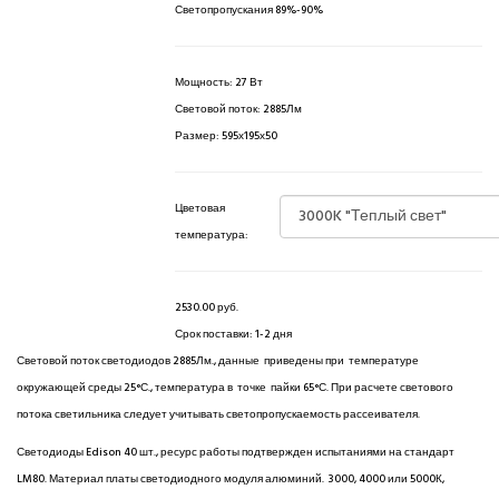
Светопропускания 89%-90%
Мощность
:
27 Вт
Световой поток
:
2885Лм
Размер
:
595х195х50
Цветовая
температура:
2530.00 руб.
Срок поставки:
1-2 дня
Световой поток светодиодов 2885Лм., данные приведены при температуре
окружающей среды 25°С., температура в точке пайки 65°С. При расчете светового
потока светильника следует учитывать светопропускаемость рассеивателя.
Светодиоды Edison 40 шт., ресурс работы подтвержден испытаниями на стандарт
LM80. Материал платы светодиодного модуля алюминий. 3000, 4000 или 5000К,