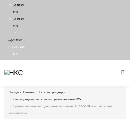
+7 812 904
33 51
+7 921 904
33 51
nks@3348566.ru
Пн-Пт 9:00 -
17:00
Вы здесь:
Главная
Каталог продукции
Светодиодные светильники промышленные IP65
Промышленный светодиодный светильник НКС17/56 38Вт, полистирол/
микропризма